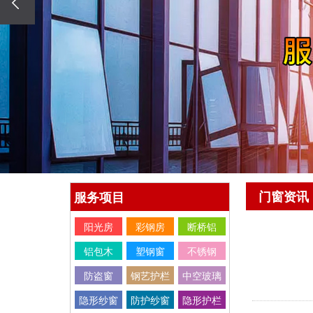
门窗资讯
服务项目
阳光房
彩钢房
断桥铝
铝包木
塑钢窗
不锈钢
防盗窗
钢艺护栏
中空玻璃
隐形纱窗
防护纱窗
隐形护栏