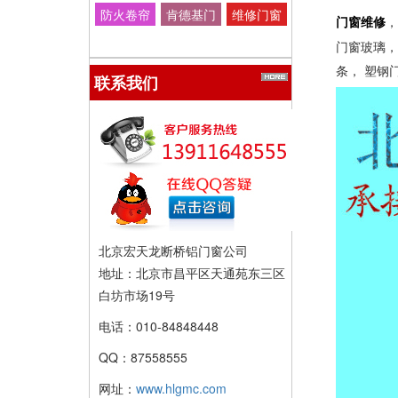
防火卷帘
肯德基门
维修门窗
，
门窗维修
门
金刚网
减肥 增重
门窗玻璃
调理亚健
条， 塑钢
联系我们
康 营养师
兼职 合作
北京宏天龙断桥铝门窗公司
地址：北京市昌平区天通苑东三区
白坊市场19号
电话：010-84848448
QQ：87558555
网址：
www.hlgmc.com