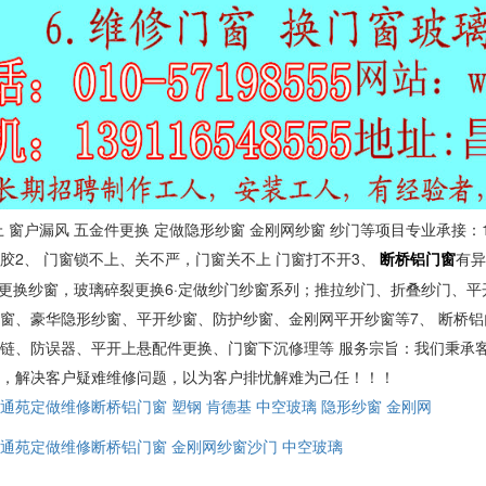
上 窗户漏风 五金件更换 定做隐形纱窗 金刚网纱窗 纱门等项目专业承接
胶2、 门窗锁不上、关不严，门窗关不上 门窗打不开3、
有异
断桥铝门窗
 更换纱窗，玻璃碎裂更换6·定做纱门纱窗系列；推拉纱门、折叠纱门、
窗、豪华隐形纱窗、平开纱窗、防护纱窗、金刚网平开纱窗等7、 断桥铝
链、防误器、平开上悬配件更换、门窗下沉修理等 服务宗旨：我们秉承客
事，解决客户疑难维修问题，以为客户排忧解难为己任！！！
通苑定做维修断桥铝门窗 塑钢 肯德基 中空玻璃 隐形纱窗 金刚网
通苑定做维修断桥铝门窗 金刚网纱窗沙门 中空玻璃