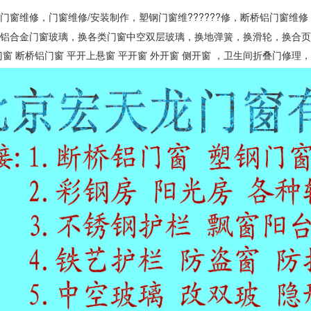
门窗维修，门窗维修/安装制作，塑钢门窗维??????修，断桥铝门窗维
，铝合金门窗玻璃，换各类门窗中空双层玻璃，换地弹簧，换滑轮，换合
门窗 断桥铝门窗 平开上悬窗 平开窗 外开窗 侧开窗 ，
卫生间折叠门修理，