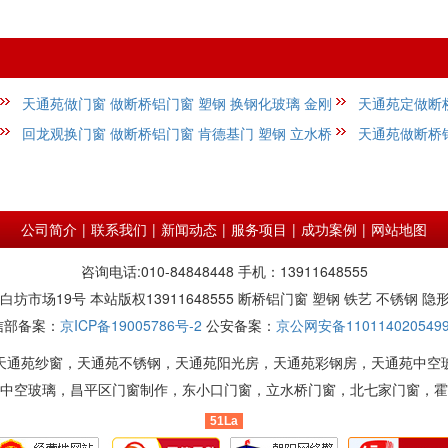
天通苑做门窗 做断桥铝门窗 塑钢 换钢化玻璃 金刚
天通苑定做断桥
网
回龙观换门窗 做断桥铝门窗 肯德基门 塑钢 立水桥
护
天通苑做断桥
公司简介
|
联系我们
|
新闻动态
|
服务项目
|
成功案例
|
网站地图
咨询电话:010-84848448 手机：13911648555
市场19号 本站版权13911648555 断桥铝门窗 塑钢 铁艺 不锈钢 隐
信部备案：
京ICP备19005786号-2
公安备案：
京公网安备110114020549
天通苑纱窗，天通苑不锈钢，天通苑阳光房，天通苑彩钢房，天通苑中空
中空玻璃，昌平区门窗制作，东小口门窗，立水桥门窗，北七家门窗，霍
51La