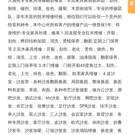
天通苑专业家具维修翻新修复：木质家具家俱损坏如：划伤、
裂痕、碰伤、掉漆、改色、爆裂、木质收缩等，专业的维修团
队，多年丰富的技术维修经验，相信我们可以给你一个意外的
惊喜和神奇，本中心对所有客户的维修产品一律质保1年、终
身维护,专业家具补漆，修漆 1.回龙观专业红木维修：开裂，
划伤，榫卯结构加固，清洗，烫蜡保养，翻新.定期上门保养
等 2.实木家具维修：开裂，划伤，老化，烫伤，烧伤，狗
啃，清洗，上光，掉色，改色，膨胀、油漆脱落，翻新保养。
定期上门保养等 3.木门维修：门框开裂45度角过大，划伤，
老化，上光，掉色，改色。翻新。 欧美家具维修： 4.皮沙
发：沙发类：各种沙发翻新换面、局部换面、整体换面、换面
料有皮面、革面、布面。各种布艺沙发做套，修办公沙发、酒
吧沙发、酒店沙发、ktv沙发、歌厅沙发、网吧沙发、宾馆沙
发、布艺沙发、按摩沙发、足疗沙发、SPA沙发、扶手沙发、
单人沙发、双人沙发、三人沙发、会议室沙发、靠背沙发、各
种专用沙发、客厅沙发、皮沙发、欧式沙发、休闲沙发、折叠
沙发等。沙发加硬、订做沙发套、沙发塌陷维修、换坐簧、换