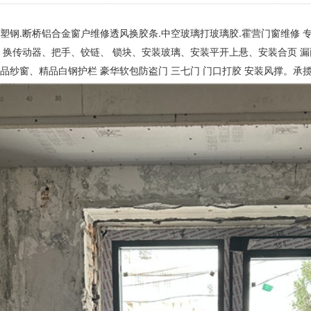
塑钢.断桥铝合金窗户维修透风换胶条.中空玻璃打玻璃胶.霍营门窗维修 
、换传动器、把手、铰链、 锁块、安装玻璃、安装平开上悬、安装合页 
精品纱窗、
精品白钢护栏 豪华软包防盗门 三七门 门口打胶 安装风撑。承