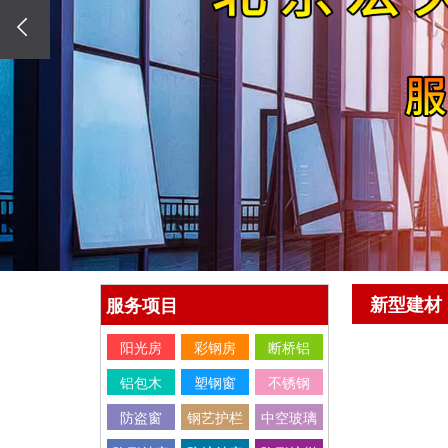
新型建材
服务项目
阳光房
彩钢房
断桥铝
铝包木
塑钢窗
不锈钢
防盗窗
钢艺护栏
中空玻璃