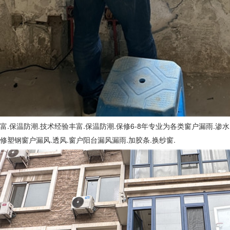
富.保温防潮.技术经验丰富.保温防潮.保修6-8年专业为各类窗户漏雨.渗水
修塑钢窗户漏风.透风.窗户阳台漏风漏雨.加胶条.换纱窗.