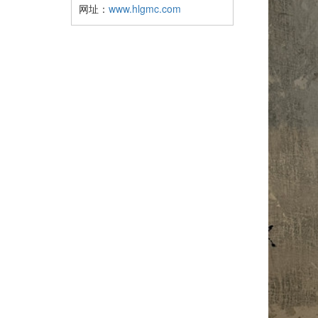
网址：
www.hlgmc.com