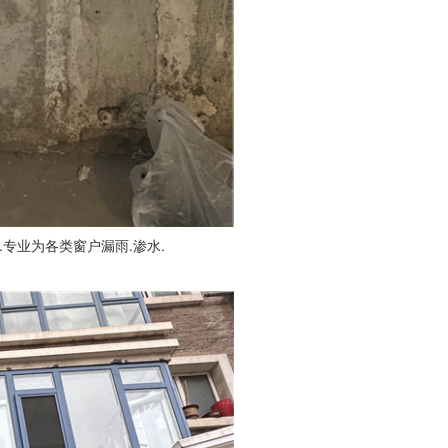
.专业为各类窗户漏雨.渗水.