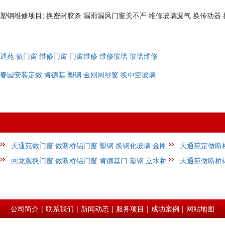
塑钢维修项目; 换密封胶条 漏雨漏风门窗关不严 维修玻璃漏气 换传动器 
通苑 做门窗 维修门窗 门窗维修 维修玻璃 玻璃维修
春园安装定做 肯德基 塑钢 金刚网纱窗 换中空玻璃
天通苑做门窗 做断桥铝门窗 塑钢 换钢化玻璃 金刚
天通苑定做断桥
网
回龙观换门窗 做断桥铝门窗 肯德基门 塑钢 立水桥
护
天通苑做断桥
公司简介
|
联系我们
|
新闻动态
|
服务项目
|
成功案例
|
网站地图