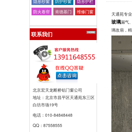
隐形纱窗
防护纱窗
隐形护栏
防火卷帘
肯德基门
维修门窗
天通苑专业
门
漏气
金刚网
减肥 增重
玻璃
调理亚健
璃改扇，
联系我们
康 营养师
兼职 合作
北京宏天龙断桥铝门窗公司
地址：北京市昌平区天通苑东三区
白坊市场19号
电话：010-84848448
QQ：87558555