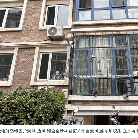
维修塑钢窗户漏风.透风.铝合金断桥铝窗户阳台漏风漏雨.加胶条 立水桥