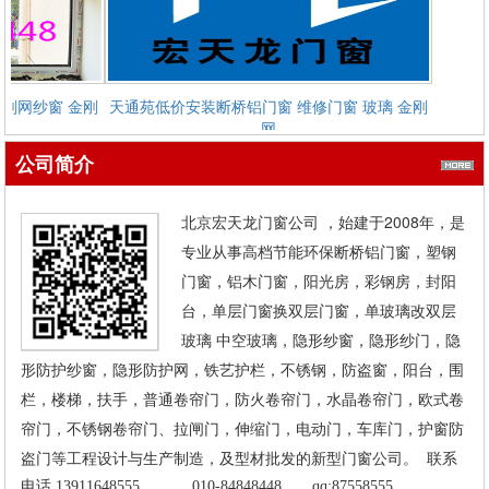
刚网纱窗 金刚
天通苑低价安装断桥铝门窗 维修门窗 玻璃 金刚
网
公司简介
北京宏天龙门窗公司 ，始建于2008年，是
专业从事高档节能环保断桥铝门窗，塑钢
门窗，铝木门窗，阳光房，彩钢房，封阳
台，单层门窗换双层门窗，单玻璃改双层
玻璃 中空玻璃，隐形纱窗，隐形纱门，隐
形防护纱窗，隐形防护网，铁艺护栏，不锈钢，防盗窗，阳台，围
栏，楼梯，扶手，普通卷帘门，防火卷帘门，水晶卷帘门，欧式卷
装 中空玻璃维
天通苑回龙观定做实木门维修玻璃
帘门，不锈钢卷帘门、拉闸门，伸缩门，电动门，车库门，护窗防
盗门等工程设计与生产制造，及型材批发的新型门窗公司。
联系
电话 13911648555
010-84848448
qq:87558555