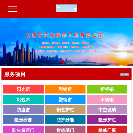
服务项目
阳光房
彩钢房
断桥铝
铝包木
塑钢窗
不锈钢
防盗窗
钢艺护栏
中空玻璃
隐形纱窗
防护纱窗
隐形护栏
防火卷帘门
肯德基门
维修门窗