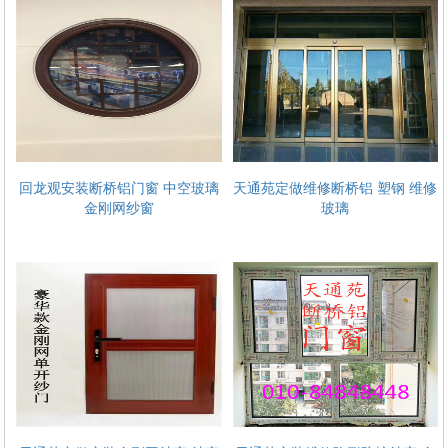
回龙观安装断桥铝门窗 中空玻璃
天通苑定做维修断桥铝 塑钢 维修
金刚网纱窗
玻璃