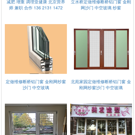
减肥 增重 调理亚健康 北京营养
立水桥定做维修断桥铝门窗 金刚
师 兼职 合作 136 2131 1472
网沙门 中空玻璃 纱窗
形
天通苑断桥铝推拉窗
定做维修断桥铝门窗 金刚网纱窗
北苑家园定做维修断桥铝门窗 金
沙门 中空玻璃
刚网纱窗沙门 中空玻璃
铝
天通苑西一区断桥铝