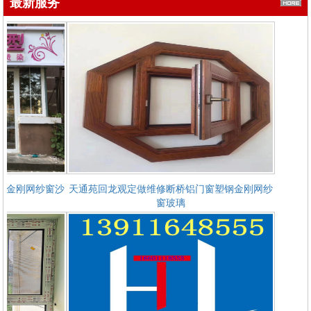
最新服务
观金刚网纱窗沙
天通苑回龙观定做维修断桥铝门窗塑钢金刚网纱
窗玻璃