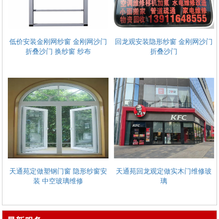
低价安装金刚网纱窗 金刚网沙门
回龙观安装隐形纱窗 金刚网沙门
折叠沙门 换纱窗 纱布
折叠沙门
天通苑定做塑钢门窗 隐形纱窗安
天通苑回龙观定做实木门维修玻
装 中空玻璃维修
璃