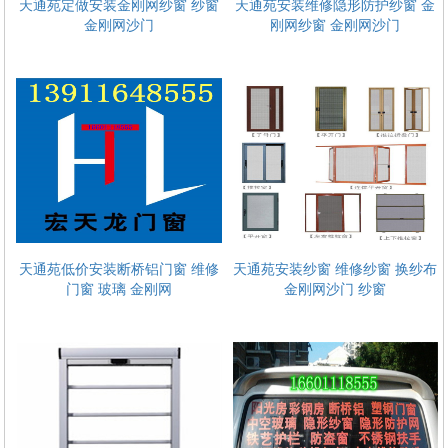
天通苑定做安装金刚网纱窗 纱窗
天通苑安装维修隐形防护纱窗 金
金刚网沙门
刚网纱窗 金刚网沙门
天通苑低价安装断桥铝门窗 维修
天通苑安装纱窗 维修纱窗 换纱布
门窗 玻璃 金刚网
金刚网沙门 纱窗